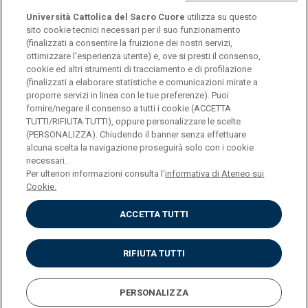
click
Università Cattolica del Sacro Cuore
utilizza su questo
sito cookie tecnici necessari per il suo funzionamento
(finalizzati a consentire la fruizione dei nostri servizi,
ottimizzare l'esperienza utente) e, ove si presti il consenso,
cookie ed altri strumenti di tracciamento e di profilazione
(finalizzati a elaborare statistiche e comunicazioni mirate a
proporre servizi in linea con le tue preferenze). Puoi
fornire/negare il consenso a tutti i cookie (ACCETTA
TUTTI/RIFIUTA TUTTI), oppure personalizzare le scelte
(PERSONALIZZA). Chiudendo il banner senza effettuare
Università Cattolica del Sacro Cuore
alcuna scelta la navigazione proseguirà solo con i cookie
Largo A. Gemelli, 1 - 20123 Milano
necessari.
Per ulteriori informazioni consulta l'
informativa di Ateneo sui
Cookie.
ACCETTA TUTTI
Privacy
RIFIUTA TUTTI
Cookies
Impostazione Cookies
PERSONALIZZA