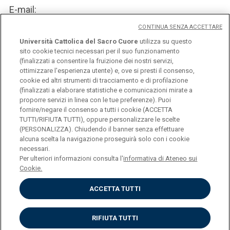
E-mail:
nucleo.valutazione@unicatt.it
CONTINUA SENZA ACCETTARE
Università Cattolica del Sacro Cuore
utilizza su questo
sito cookie tecnici necessari per il suo funzionamento
(finalizzati a consentire la fruizione dei nostri servizi,
ottimizzare l'esperienza utente) e, ove si presti il consenso,
cookie ed altri strumenti di tracciamento e di profilazione
(finalizzati a elaborare statistiche e comunicazioni mirate a
proporre servizi in linea con le tue preferenze). Puoi
fornire/negare il consenso a tutti i cookie (ACCETTA
TUTTI/RIFIUTA TUTTI), oppure personalizzare le scelte
(PERSONALIZZA). Chiudendo il banner senza effettuare
Università Cattolica del Sacro Cuore
alcuna scelta la navigazione proseguirà solo con i cookie
Largo A. Gemelli, 1 - 20123 Milano
necessari.
Per ulteriori informazioni consulta l'
informativa di Ateneo sui
Cookie.
ACCETTA TUTTI
Privacy
RIFIUTA TUTTI
Cookies